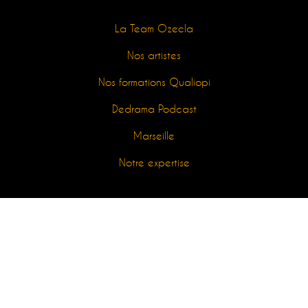
La Team Ozecla
Nos artistes
Nos formations Qualiopi
Dedrama Podcast
Marseille
Notre expertise