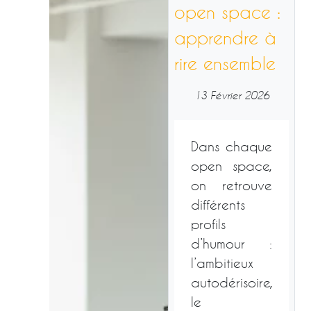
open space :
apprendre à
rire ensemble
13 Février 2026
Dans chaque
open space,
on retrouve
différents
profils
d’humour :
l’ambitieux
autodérisoire,
le